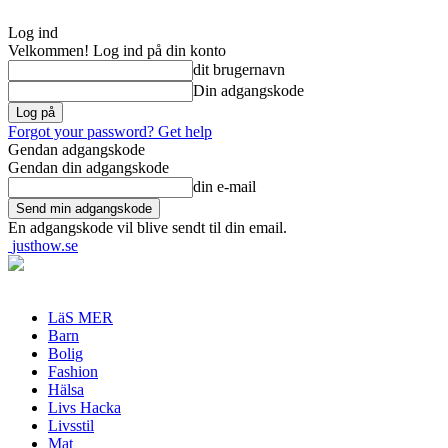
Log ind
Velkommen! Log ind på din konto
dit brugernavn
Din adgangskode
Forgot your password? Get help
Gendan adgangskode
Gendan din adgangskode
din e-mail
En adgangskode vil blive sendt til din email.
justhow.se
LäS MER
Barn
Bolig
Fashion
Hälsa
Livs Hacka
Livsstil
Mat