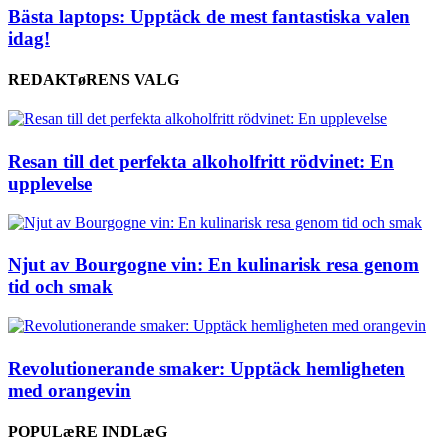
Bästa laptops: Upptäck de mest fantastiska valen
idag!
REDAKTøRENS VALG
Resan till det perfekta alkoholfritt rödvinet: En
upplevelse
Njut av Bourgogne vin: En kulinarisk resa genom
tid och smak
Revolutionerande smaker: Upptäck hemligheten
med orangevin
POPULæRE INDLæG