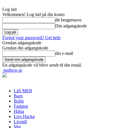
Log ind
Velkommen! Log ind på din konto
dit brugernavn
Din adgangskode
Forgot your password? Get help
Gendan adgangskode
Gendan din adgangskode
din e-mail
En adgangskode vil blive sendt til din email.
justhow.se
LäS MER
Barn
Bolig
Fashion
Hälsa
Livs Hacka
Livsstil
Mat