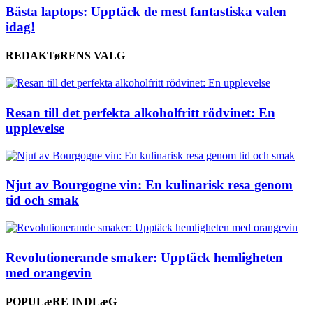
Bästa laptops: Upptäck de mest fantastiska valen
idag!
REDAKTøRENS VALG
Resan till det perfekta alkoholfritt rödvinet: En
upplevelse
Njut av Bourgogne vin: En kulinarisk resa genom
tid och smak
Revolutionerande smaker: Upptäck hemligheten
med orangevin
POPULæRE INDLæG