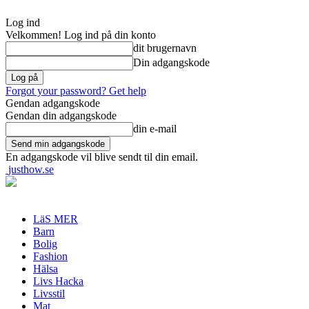
Log ind
Velkommen! Log ind på din konto
dit brugernavn
Din adgangskode
Forgot your password? Get help
Gendan adgangskode
Gendan din adgangskode
din e-mail
En adgangskode vil blive sendt til din email.
justhow.se
LäS MER
Barn
Bolig
Fashion
Hälsa
Livs Hacka
Livsstil
Mat