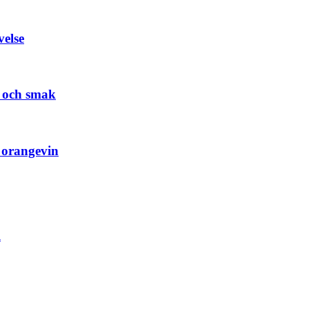
velse
d och smak
 orangevin
l