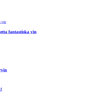
ta fantastiska vin
rvin
g!