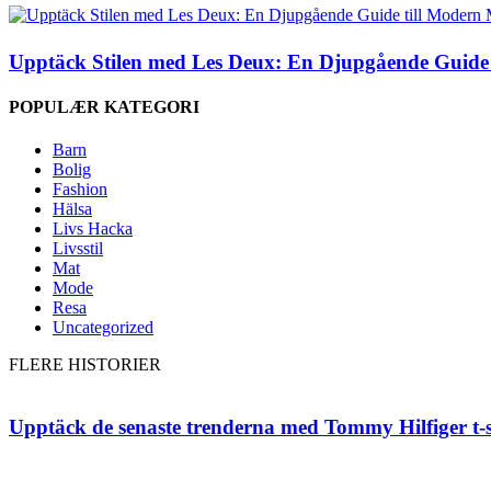
Upptäck Stilen med Les Deux: En Djupgående Guide
POPULÆR KATEGORI
Barn
Bolig
Fashion
Hälsa
Livs Hacka
Livsstil
Mat
Mode
Resa
Uncategorized
FLERE HISTORIER
Upptäck de senaste trenderna med Tommy Hilfiger t-shir