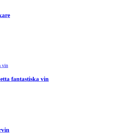
kare
ta fantastiska vin
rvin