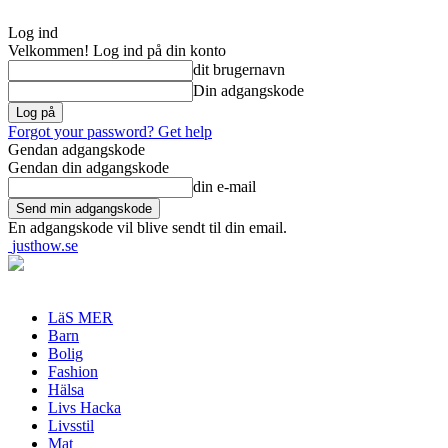
Log ind
Velkommen! Log ind på din konto
dit brugernavn
Din adgangskode
Forgot your password? Get help
Gendan adgangskode
Gendan din adgangskode
din e-mail
En adgangskode vil blive sendt til din email.
justhow.se
LäS MER
Barn
Bolig
Fashion
Hälsa
Livs Hacka
Livsstil
Mat