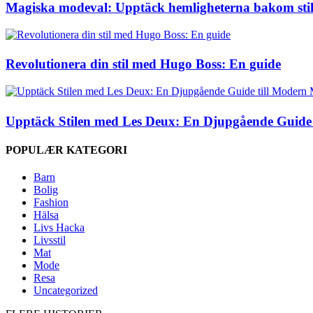
Magiska modeval: Upptäck hemligheterna bakom sti
Revolutionera din stil med Hugo Boss: En guide
Upptäck Stilen med Les Deux: En Djupgående Guide
POPULÆR KATEGORI
Barn
Bolig
Fashion
Hälsa
Livs Hacka
Livsstil
Mat
Mode
Resa
Uncategorized