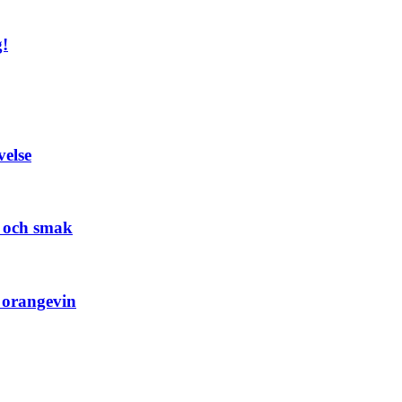
g!
velse
d och smak
 orangevin