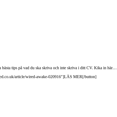
 bästa tips på vad du ska skriva och inte skriva i ditt CV. Kika in här…
ired.co.uk/article/wired-awake-020916″]LÄS MER[/button]