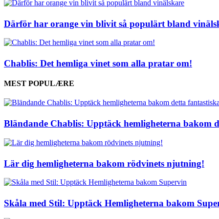
Därför har orange vin blivit så populärt bland vinäls
Chablis: Det hemliga vinet som alla pratar om!
MEST POPULÆRE
Bländande Chablis: Upptäck hemligheterna bakom det
Lär dig hemligheterna bakom rödvinets njutning!
Skåla med Stil: Upptäck Hemligheterna bakom Supe