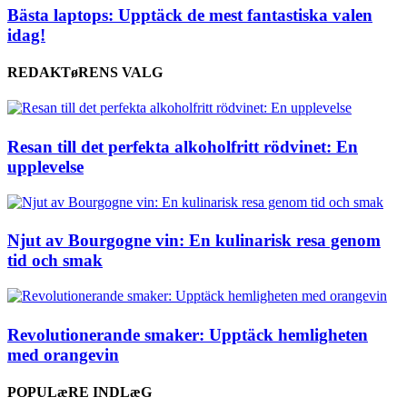
Bästa laptops: Upptäck de mest fantastiska valen
idag!
REDAKTøRENS VALG
Resan till det perfekta alkoholfritt rödvinet: En
upplevelse
Njut av Bourgogne vin: En kulinarisk resa genom
tid och smak
Revolutionerande smaker: Upptäck hemligheten
med orangevin
POPULæRE INDLæG