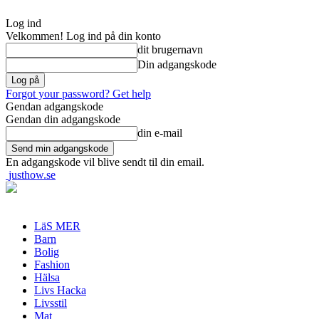
Log ind
Velkommen! Log ind på din konto
dit brugernavn
Din adgangskode
Forgot your password? Get help
Gendan adgangskode
Gendan din adgangskode
din e-mail
En adgangskode vil blive sendt til din email.
justhow.se
LäS MER
Barn
Bolig
Fashion
Hälsa
Livs Hacka
Livsstil
Mat